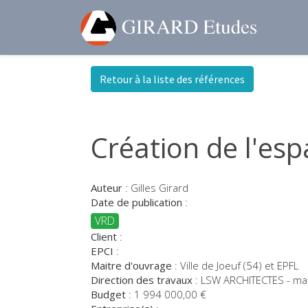
Retour à la liste des références
Création de l'es
Auteur
:
Gilles Girard
Date de publication
:
VRD
Client
:
EPCI
:
Maitre d'ouvrage
:
Ville de Joeuf (54) et EPFL
Direction des travaux
:
LSW ARCHITECTES - ma
Budget
:
1 994 000,00
€